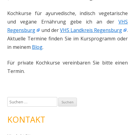
Kochkurse für ayurvedische, indisch vegetarische
und vegane Ernährung gebe ich an der
VHS
Regensburg
und der
VHS Landkreis Regensburg
.
Aktuelle Termine finden Sie im Kursprogramm oder
in meinem
Blog
.
Für private Kochkurse vereinbaren Sie bitte einen
Termin.
S
u
c
KONTAKT
h
e