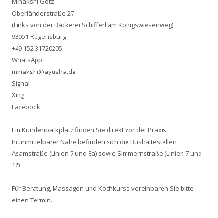
Minakshi Götz
n
Oberländerstraße 27
n
(Links von der Bäckerei Schifferl am Königswiesenweg)
a
93051 Regensburg
c
+49 152 31720205
h
WhatsApp
:
minakshi@ayusha.de
Signal
Xing
Facebook
Ein Kundenparkplatz finden Sie direkt vor der Praxis.
In unmittelbarer Nähe befinden sich die Bushaltestellen
Asamstraße (Linien 7 und 8a) sowie Simmernstraße (Linien 7 und
16)
Für
Beratung
,
Massagen
und
Kochkurse
vereinbaren Sie bitte
einen Termin.