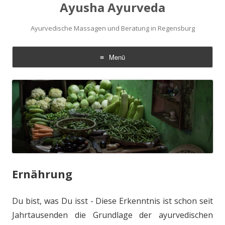
Ayusha Ayurveda
Ayurvedische Massagen und Beratung in Regensburg
Menü
Zum
Inhalt
springen
Ernährung
Du bist, was Du isst - Diese Erkenntnis ist schon seit
Jahrtausenden die Grundlage der ayurvedischen