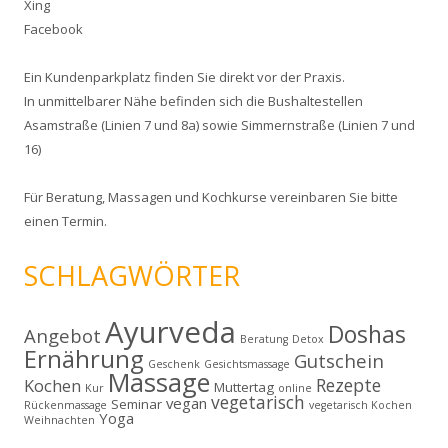
Xing
Facebook
Ein Kundenparkplatz finden Sie direkt vor der Praxis.
In unmittelbarer Nähe befinden sich die Bushaltestellen
Asamstraße (Linien 7 und 8a) sowie Simmernstraße (Linien 7 und
16)
Für
Beratung
,
Massagen
und
Kochkurse
vereinbaren Sie bitte
einen Termin.
SCHLAGWÖRTER
Ayurveda
Doshas
Angebot
Beratung
Detox
Ernährung
Gutschein
Geschenk
Gesichtsmassage
Massage
Rezepte
Kochen
Muttertag
Kur
online
vegetarisch
vegan
Seminar
Rückenmassage
vegetarisch Kochen
Yoga
Weihnachten