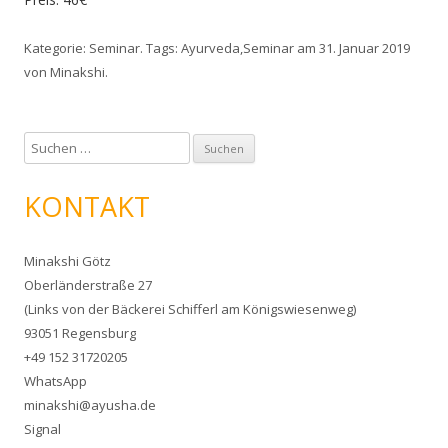
Kategorie:
Seminar
. Tags:
Ayurveda
,
Seminar
am
31. Januar 2019
von
Minakshi
.
S
u
c
KONTAKT
h
e
Minakshi Götz
n
Oberländerstraße 27
n
(Links von der Bäckerei Schifferl am Königswiesenweg)
a
93051 Regensburg
c
+49 152 31720205
h
WhatsApp
:
minakshi@ayusha.de
Signal