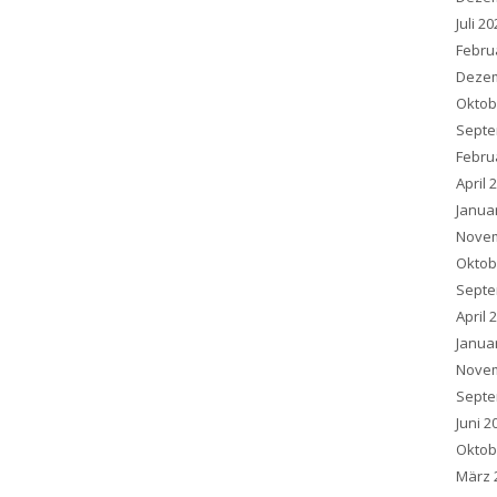
Juli 2
Febru
Dezem
Oktob
Septe
Febru
April 
Janua
Novem
Oktob
Septe
April 
Janua
Novem
Septe
Juni 2
Oktob
März 