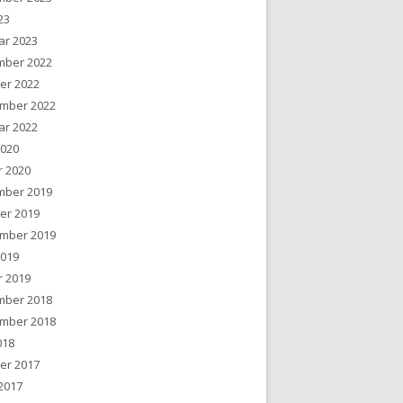
023
ar 2023
ber 2022
er 2022
mber 2022
ar 2022
2020
r 2020
ber 2019
er 2019
mber 2019
2019
r 2019
ber 2018
mber 2018
018
er 2017
2017