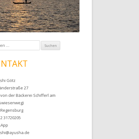
NTAKT
shi Götz
änderstraße 27
 von der Bäckerei Schifferl am
swiesenweg)
 Regensburg
52 31720205
sApp
shi@ayusha.de