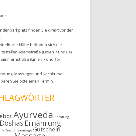
l
book
undenparkplatz finden Sie direkt vor der
.
mittelbarer Nähe befinden sich die
ltestellen Asamstraße (Linien 7 und 8a)
 Simmernstraße (Linien 7 und 16)
ratung
,
Massagen
und
Kochkurse
baren Sie bitte einen Termin.
HLAGWÖRTER
Ayurveda
ebot
Beratung
Ernährung
Doshas
Gutschein
enk
Gesichtsmassage
Massage