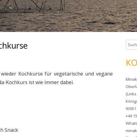
chkurse
S
u
c
KO
h
e
 wieder Kochkurse für vegetarische und vegane
Minak
n
da-Kochkurs ist wie immer dabei.
Oberl
n
(Links
a
König
c
93051
h
+49 1
:
What
ch Snack
minak