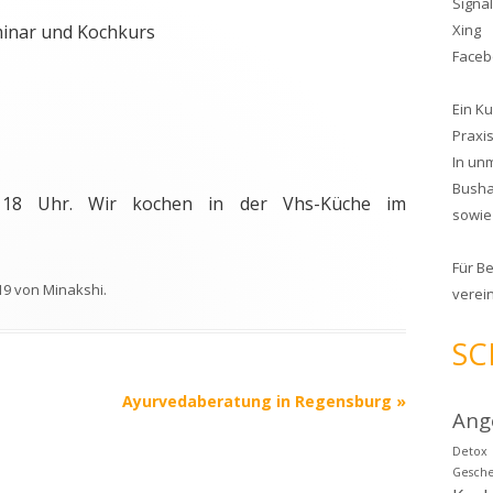
Signa
minar und Kochkurs
Xing
Face
Ein K
Praxis
In un
Busha
18 Uhr. Wir kochen in der Vhs-Küche im
sowie
Für
Be
19
von
Minakshi
.
verein
SC
Ayurvedaberatung in Regensburg
»
Ang
Detox
Gesch