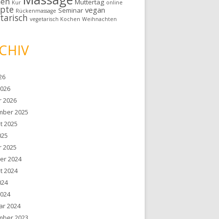
hen
Muttertag
Kur
online
epte
vegan
Seminar
Rückenmassage
tarisch
vegetarisch Kochen
Weihnachten
CHIV
026
2026
r 2026
ber 2025
t 2025
025
r 2025
er 2024
t 2024
024
2024
ar 2024
ber 2023