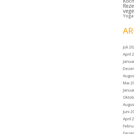
Koc
Rez
vege
Yoga
AR
Juli 2
April 
Janua
Dezem
Augus
Mai 2
Janua
Oktob
Augus
Juni 2
April 
Febru
Dezem