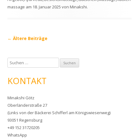
massage
am
18. Januar 2025
von
Minakshi
.
Beitrags-
←
Ältere Beiträge
Navigation
S
u
c
KONTAKT
h
e
Minakshi Götz
n
Oberländerstraße 27
n
(Links von der Bäckerei Schifferl am Königswiesenweg)
a
93051 Regensburg
c
+49 152 31720205
h
WhatsApp
: