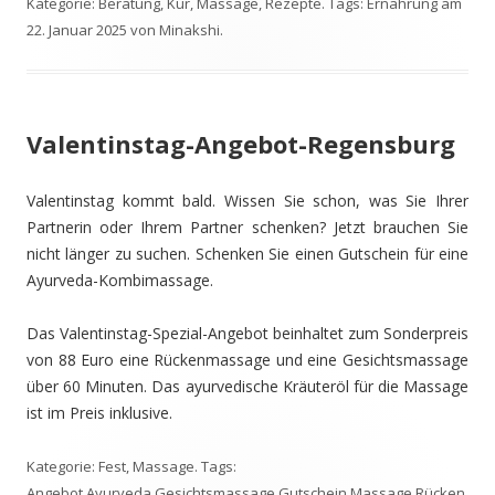
Kategorie:
Beratung
,
Kur
,
Massage
,
Rezepte
. Tags:
Ernährung
am
22. Januar 2025
von
Minakshi
.
Valentinstag-Angebot-Regensburg
Valentinstag kommt bald. Wissen Sie schon, was Sie Ihrer
Partnerin oder Ihrem Partner schenken? Jetzt brauchen Sie
nicht länger zu suchen. Schenken Sie einen Gutschein für eine
Ayurveda-Kombimassage.
Das Valentinstag-Spezial-Angebot beinhaltet zum Sonderpreis
von 88 Euro eine Rückenmassage und eine Gesichtsmassage
über 60 Minuten. Das ayurvedische Kräuteröl für die Massage
ist im Preis inklusive.
Kategorie:
Fest
,
Massage
. Tags:
Angebot
,
Ayurveda
,
Gesichtsmassage
,
Gutschein
,
Massage
,
Rücken