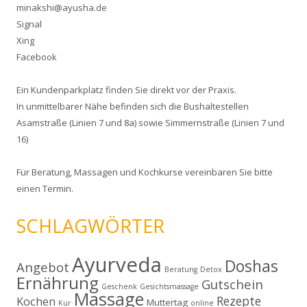
minakshi@ayusha.de
Signal
Xing
Facebook
Ein Kundenparkplatz finden Sie direkt vor der Praxis.
In unmittelbarer Nähe befinden sich die Bushaltestellen
Asamstraße (Linien 7 und 8a) sowie Simmernstraße (Linien 7 und
16)
Für
Beratung
,
Massagen
und
Kochkurse
vereinbaren Sie bitte
einen Termin.
SCHLAGWÖRTER
Ayurveda
Doshas
Angebot
Beratung
Detox
Ernährung
Gutschein
Geschenk
Gesichtsmassage
Massage
Rezepte
Kochen
Muttertag
Kur
online